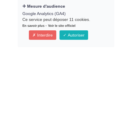
Mesure d'audience
Google Analytics (GA4)
Ce service peut déposer 11 cookies.
-
En savoir plus
Voir le site officiel
Interdire
Autoriser
Vous êtes auto
entrepreneur ? Si vous
facturez moins de 25 €
HT/heure,
vous gagnez moins
qu'un salarié !