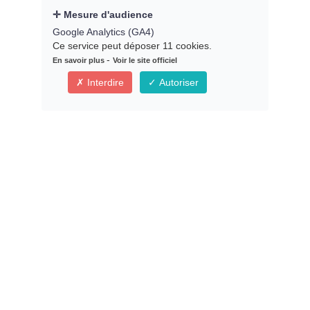
Mesure d'audience
Google Analytics (GA4)
Ce service peut déposer 11 cookies.
-
En savoir plus
Voir le site officiel
Interdire
Autoriser
CONTRAT DE PRET A USAGE
Corédigé avec Maître Dimitri Bougeard,
avocat
Dernière mise à jour : 02/10/2025
Vous pourrez télécharger :
- Le CONTRAT en format Word modifiable, corédigé par Élodie
Rétif et Maitre Dimitri Bougeard, avocat expert en droit
immobilier, comprenant toutes les clauses légales dont vous
avez besoin pour cadrer la relation et vous protéger en cas de
litige.